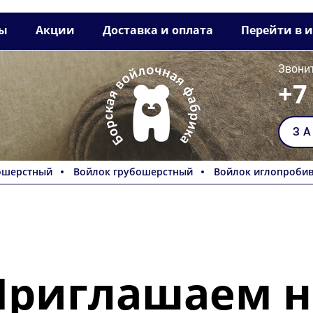
ты
Акции
Доставка и оплата
Перейти в 
Звонит
+7
З
ошерстный
Войлок грубошерстный
Войлок иглопроби
Приглашаем н