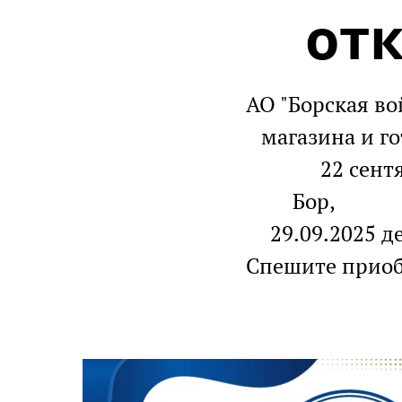
от
АО "Борская в
магазина и г
22 сентября
Бор, п. Н
29.09.2025 д
Спешите приоб