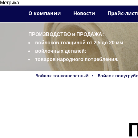
Метрика
О компании
Новости
Прайс-лис
ПРОИЗВОДСТВО и ПРОДАЖА:
войлоков толщиной от 2,5 до 20 мм
войлочных деталей;
товаров народного потребления.
Войлок тонкошерстный
Войлок полугруб