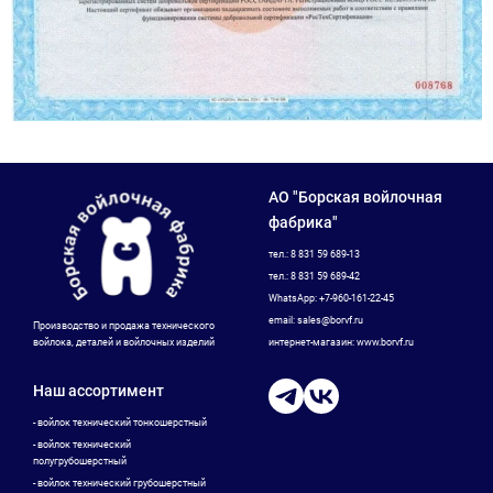
АО "Борская войлочная
фабрика"
тел.: 8 831 59 689-13
тел.: 8 831 59 689-42
WhatsApp: +7-960-161-22-45
email: sales@borvf.ru
Производство и продажа технического
войлока, деталей и войлочных изделий
интернет-магазин: www.borvf.ru
Наш ассортимент
- войлок технический тонкошерстный
- войлок технический
полугрубошерстный
- войлок технический грубошерстный