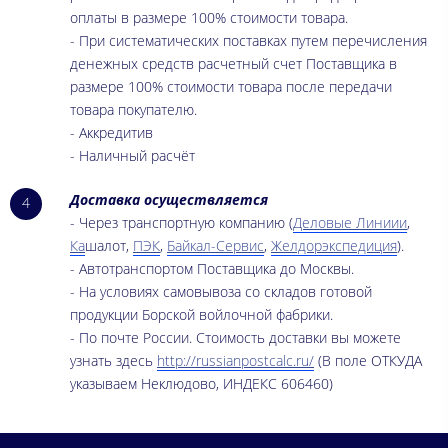
оплаты в размере 100% стоимости товара.
- При систематических поставках путем перечисления
денежных средств расчетный счет Поставщика в
размере 100% стоимости товара после передачи
товара покупателю.
- Аккредитив
- Наличный расчёт
Доставка осуществляется
4
- Через транспортную компанию (
Деловые Линиии
,
Ка
шалот,
ПЭК
,
Байкал-Сервис
,
Желдорэкспедиция
).
- Автотранспортом Поставщика до Москвы.
- На условиях самовывоза со складов готовой
продукции Борской войлочной фабрики.
- По почте России. Стоимость доставки вы можете
узнать здесь
http://russianpostcalc.ru/
(В поле ОТКУДА
указываем Неклюдово, ИНДЕКС 606460)